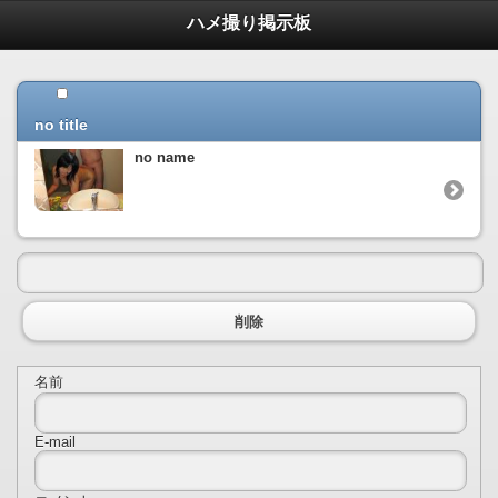
ハメ撮り掲示板
no title
no name
削除
名前
E-mail