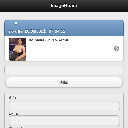
ImageBoard
no title 26/06/06(土) 07:04:52
no name ID:VBwAL9a6
削除
名前
E-mail