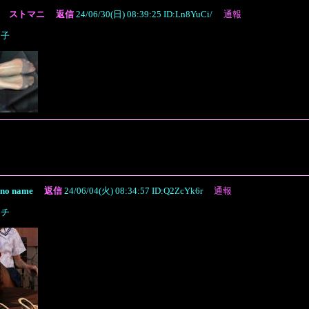
le
ストマニ
返信
24/06/30(日) 08:39:25 ID:Ln8YuCi/
通報
ろ子
no name
返信
24/06/04(火) 08:34:57 ID:Q2ZcYk6r
通報
ェチ