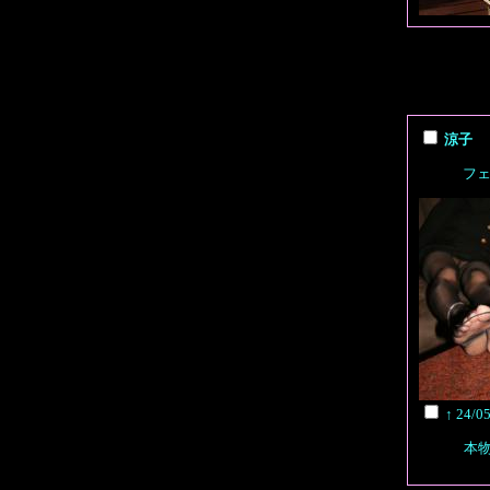
涼子 
フ
↑
24/0
本