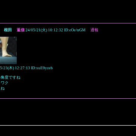
itle 根田
返信
24/05/21(火) 10:12:32 ID:eOe/trGM
通報
5/23(木) 12:27:13 ID:xuE9yzeb
い角度ですね
クワク
たね