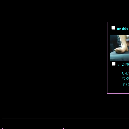
no t
←
24/0
い
ワ
ま