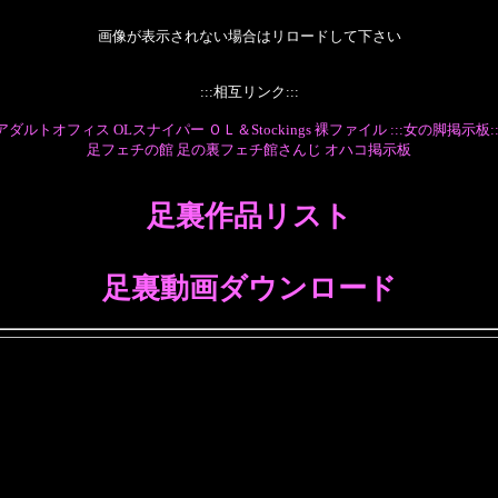
画像が表示されない場合はリロードして下さい
:::相互リンク:::
アダルトオフィス
OLスナイパー
ＯＬ＆Stockings
裸ファイル
:::女の脚掲示板::
足フェチの館
足の裏フェチ館さんじ
オハコ掲示板
足裏作品リスト
足裏動画ダウンロード