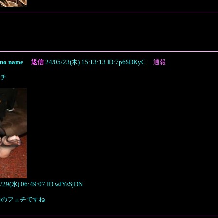
no name
返信
24/05/23(木) 15:13:13 ID:7p6SDKyC
通報
ェチ
5/29(水) 06:49:07 ID:wJYsSjDN
物のフェチですね