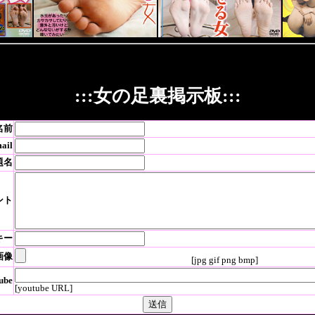
:::女の足裏掲示板:::
名前
ail
題名
ント
キー
画像
[jpg gif png bmp]
ube
[youtube URL]