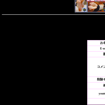
お
E-m
コメ
削除
yout