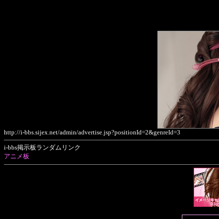
http://i-bbs.sijex.net/admin/advertise.jsp?positionId=2&genreId=3
i-bbs掲示板ランダムリンク
アニメ板