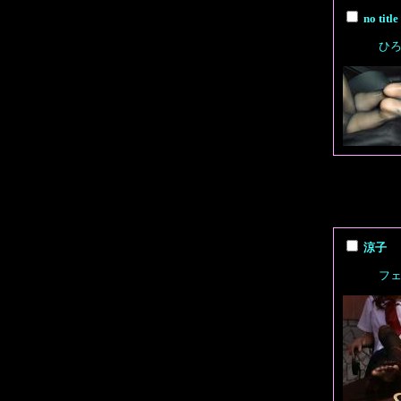
no tit
ひ
涼子 
フ