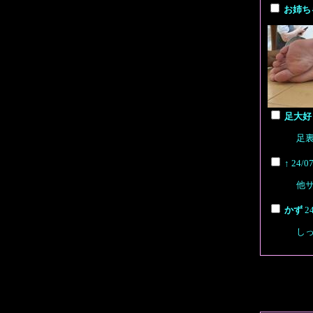
お姉
足大
足
↑
24/0
他
かず
24
し