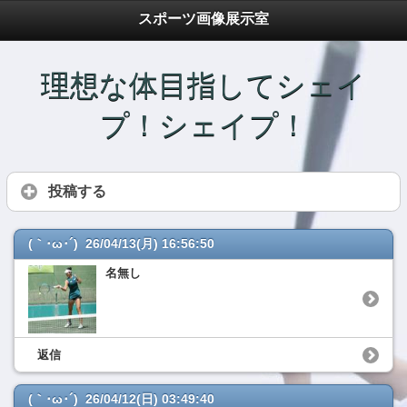
スポーツ画像展示室
理想な体目指してシェイ
プ！シェイプ！
投稿する
(｀･ω･´) 26/04/13(月) 16:56:50
名無し
返信
(｀･ω･´) 26/04/12(日) 03:49:40