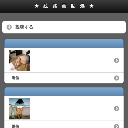
★ 絵 路 画 貼 処 ★
投稿する
返信
返信