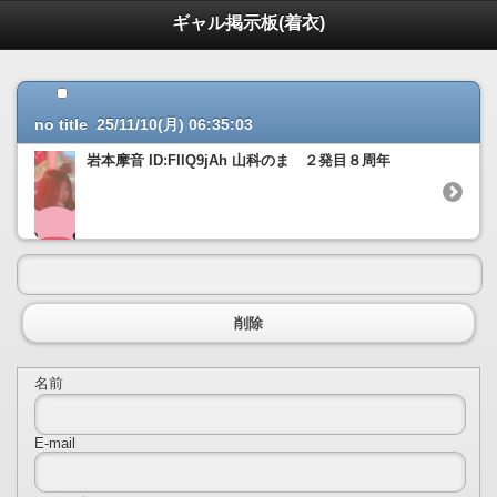
ギャル掲示板(着衣)
no title 25/11/10(月) 06:35:03
岩本摩音 ID:FIlQ9jAh 山科のま ２発目８周年
削除
名前
E-mail