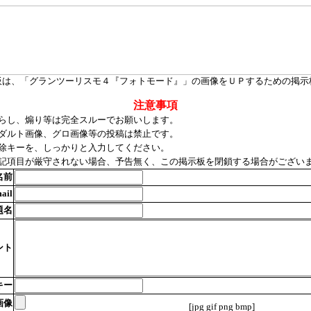
板は、「グランツーリスモ４『フォトモード』」の画像をＵＰするための掲
注意事項
らし、煽り等は完全スルーでお願いします。
ダルト画像、グロ画像等の投稿は禁止です。
除キーを、しっかりと入力してください。
記項目が厳守されない場合、予告無く、この掲示板を閉鎖する場合がござい
名前
ail
題名
ント
キー
画像
[jpg gif png bmp]