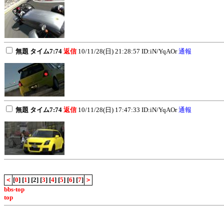
無題 タイム7:74
返信
10/11/28(日) 21:28:57 ID:iN/YqAOr
通報
無題 タイム7:74
返信
10/11/28(日) 17:47:33 ID:iN/YqAOr
通報
＜
[
0
] [
1
] [2] [
3
] [
4
] [
5
] [
6
] [
7
]
＞
bbs-top
top