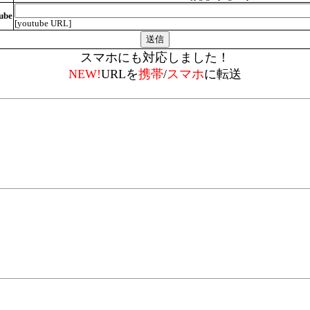
ube
[youtube URL]
スマホにも対応しました！
NEW!
URLを
携帯
/
スマホ
に転送