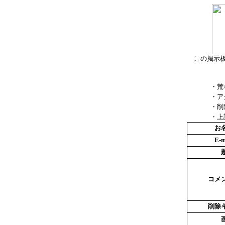
この掲示
・荒
・ア
・削
・上
お
E-m
コメ
削除