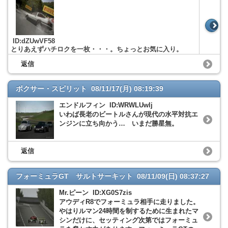
ID:dZUwVF58
とりあえずハチロクを一枚・・・。ちょっとお気に入り。
返信
ボクサー・スピリット 08/11/17(月) 08:19:39
エンドルフィン ID:WRWLUwlj
いわば長老のビートルさんが現代の水平対抗エ
ンジンに立ち向かう… いまだ勝星無。
返信
フォーミュラGT サルトサーキット 08/11/09(日) 08:37:27
Mr.ピーン ID:XG0S7zis
アウディR8でフォーミュラ相手に走りました。
やはりルマン24時間を制するために生まれたマ
シンだけに、セッティング次第ではフォーミュ