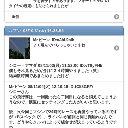
ラを脅かす力があります。フォーミュラGTの
タイヤの規定にも助けられましたが…
返信
ルマン 08/10/31(金) 16:33:55
Mr.ピーン ID:nAhU2nlh
よく飛んでいらっしゃいますね…
シロー・アマダ
08/11/03(月) 11:52:00 ID:vT8yFHI/
僕もそれ見るためだけに２４時間やりました（笑）
結局数時間であきらめましたけど
Mr.ピーン
08/11/04(火) 12:10:19 ID:fC58GR/Y
シローさん
この飛行隊は、一回撮ったら二回目になると消えてしまうよ
うなので、慎重にセッティングした方がいいと思います。
後、只今同じマシンで24時間レースを再度やっているのです
が（Bスペックで）、ライバルが前回と同じ顔触れなんで
す。どうやらクルマによって組合せが決まっているようです
ね。