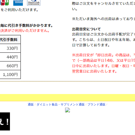
通販
/
ダイエット食品・サプリメント通販
/
ブランド通販
/