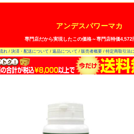
アンデスパワーマカ
専門店だから実現したこの価格～専門店特価4,572円
流れ
/
決済・配送について
/
返品について
/
販売者概要
/
特定商取引法