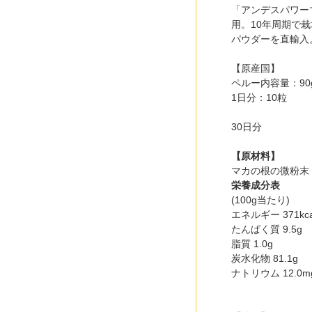
「アンデスパワー
用。10年周期で
パウダーを直輸入
【原産国】
ペルー内容量：90g
1日分：10粒
30日分
【原材料】
マカの根の微粉末
栄養成分表
(100g当たり)
エネルギー 371kca
たんぱく質 9.5g
脂質 1.0g
炭水化物 81.1g
ナトリウム 12.0m