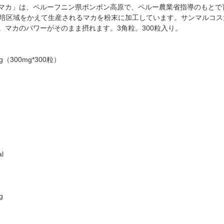
マカ」は、ペルーフニン県ボンボン高原で、ペルー農業省指導のもとで
栽培区域をかえて生産されるマカを粉末に加工しています。サンマルコス
。マカのパワーがそのまま摂れます。3角粒。300粒入り。
（300mg*300粒）
l
g