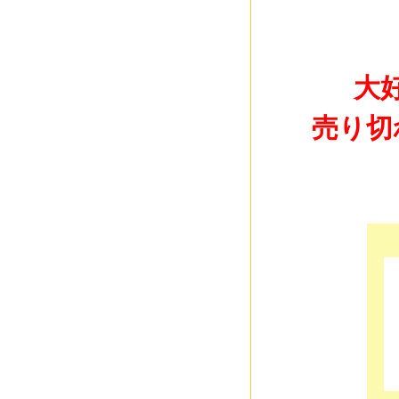
大
売り切