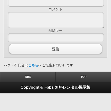
コメント
削除キー
送信
アンデスパワー
バグ・不具合は
こちら
へご報告お願いします
専門店特価4,572円
（4
BBS
TOP
Copyright © i-bbs 無料レンタル掲示板
【商品説明文】