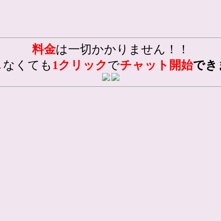
料金
は一切かかりません！！
しなくても
1クリック
で
チャット開始
でき