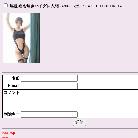
無題 名も無きハイグレ人間
24/06/05(水) 22:47:51 ID:1tCDRuLn
名前
E-mail
コメント
削除キー
bbs-top
top