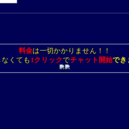
料金
は一切かかりません！！
しなくても
1クリック
で
チャット開始
でき