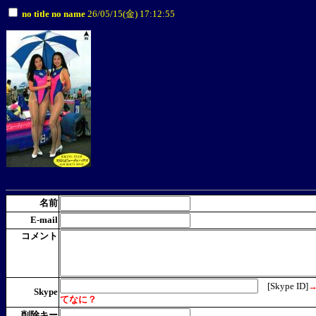
no title no name
26/05/15(金) 17:12:55
名前
E-mail
コメント
[Skype ID]
→
Skype
てなに？
削除キー