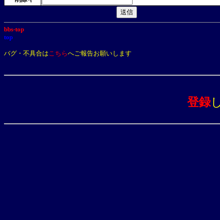
bbs-top
top
バグ・不具合は
こちら
へご報告お願いします
登録