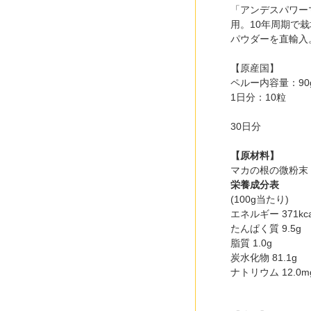
「アンデスパワー
用。10年周期で
パウダーを直輸入
【原産国】
ペルー内容量：90g
1日分：10粒
30日分
【原材料】
マカの根の微粉末
栄養成分表
(100g当たり)
エネルギー 371kca
たんぱく質 9.5g
脂質 1.0g
炭水化物 81.1g
ナトリウム 12.0m