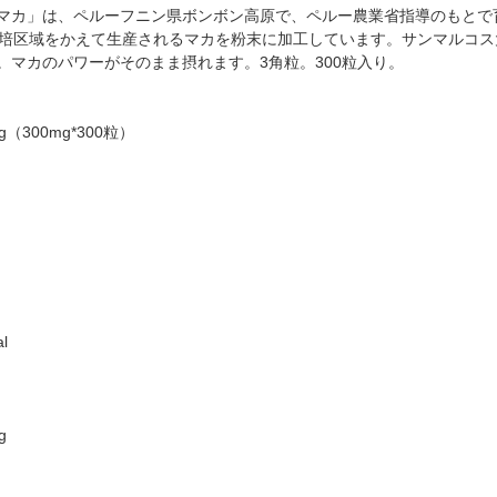
マカ」は、ペルーフニン県ボンボン高原で、ペルー農業省指導のもとで
栽培区域をかえて生産されるマカを粉末に加工しています。サンマルコス
。マカのパワーがそのまま摂れます。3角粒。300粒入り。
（300mg*300粒）
l
g