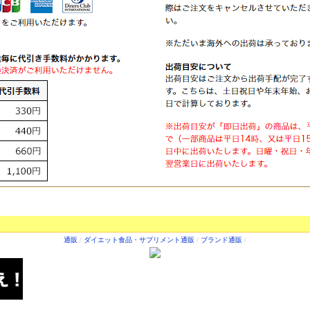
通販
/
ダイエット食品・サプリメント通販
/
ブランド通販
/