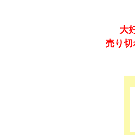
大
売り切