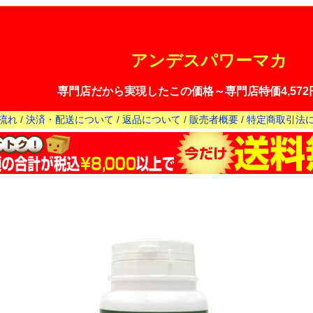
アンデスパワーマカ
専門店だから実現したこの価格～専門店特価4,572円
流れ
/
決済・配送について
/
返品について
/
販売者概要
/
特定商取引法