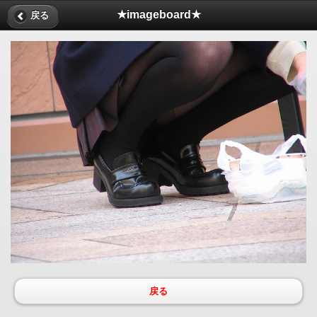
★imageboard★
戻る
戻る