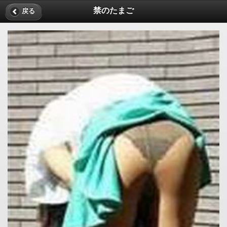
禁のたまご
戻る