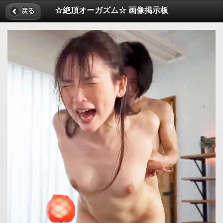
☆絶頂オーガズム☆ 画像掲示板
戻る