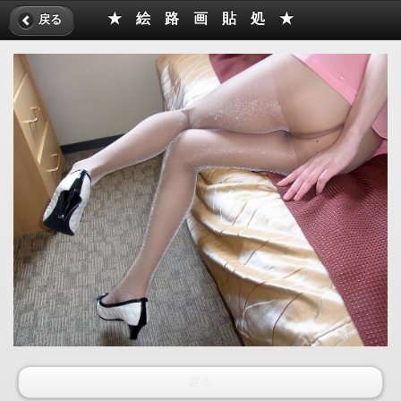
★ 絵 路 画 貼 処 ★
戻る
戻る