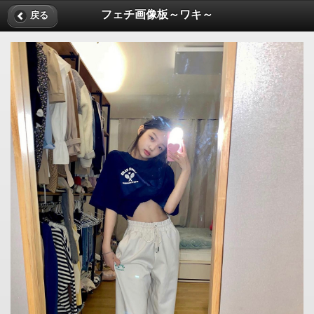
フェチ画像板～ワキ～
戻る