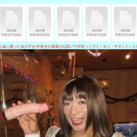
.5 お金に困った女の子をAV好きの質屋が口説いてSOD（ソフト・オン・デマンド）