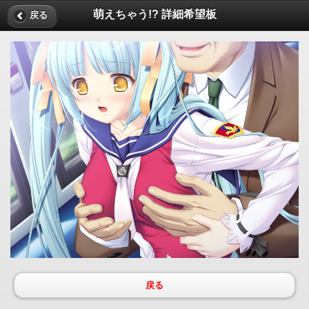
萌えちゃう!? 詳細希望板
戻る
戻る