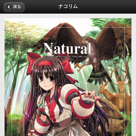
ナコリム
戻る