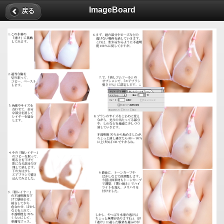
ImageBoard
戻る