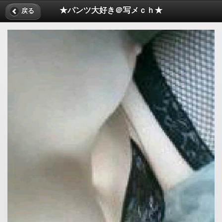
★パンツ大好き＠写メｃｈ★
戻る