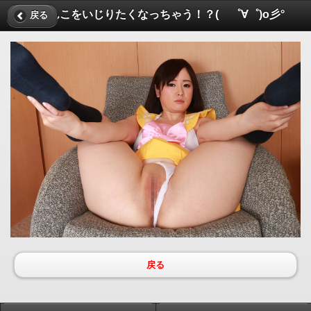
おまんこをいじりたくなっちゃう！？( ゜∀゜)o彡°
戻る
戻る