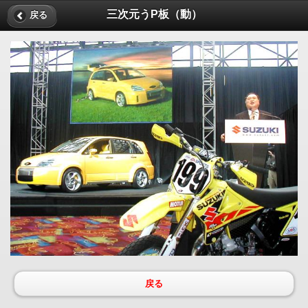
三次元うP板（動）
戻る
戻る