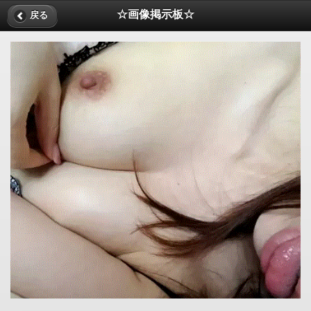
☆画像掲示板☆
戻る