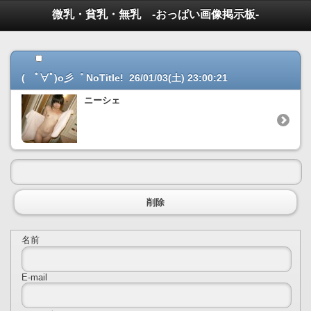
微乳・貧乳・無乳 -おっぱい画像掲示板-
( ﾟ∀ﾟ)o彡゜ NoTitle! 26/01/03(土) 23:00:21
ニーシェ
削除
名前
E-mail