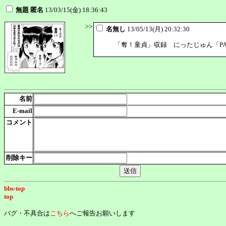
無題 匿名
13/03/15(金) 18:36:43
>>
名無し
13/05/13(月) 20:32:30
「奪！童貞」収録 にったじゅん「PAY
名前
E-mail
コメント
削除キー
bbs-top
top
バグ・不具合は
こちら
へご報告お願いします