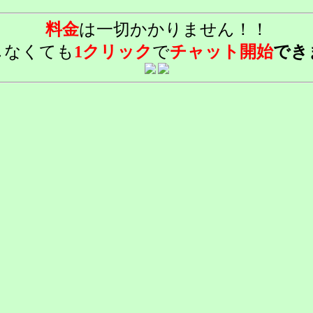
料金
は一切かかりません！！
しなくても
1クリック
で
チャット開始
でき