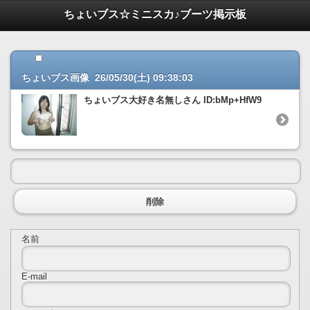
ちょいブス☆ミニスカ♪ブーツ掲示板
ちょいブス画像 26/05/30(土) 09:38:03
ちょいブス大好き名無しさん ID:bMp+HfW9
削除
名前
E-mail