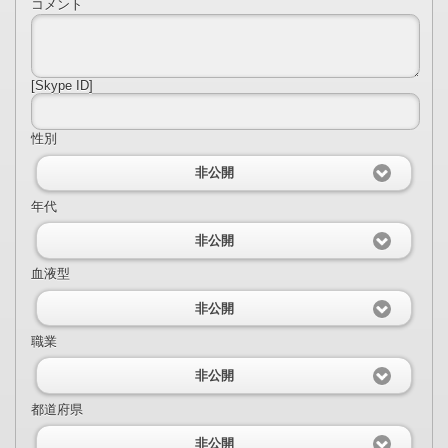
コメント
[Skype ID]
性別
非公開
年代
非公開
血液型
非公開
職業
非公開
都道府県
非公開