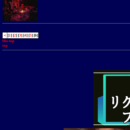
＜
[
1
] [
2
] [
3
] [
4
] [
5
] [6]
bbs-top
top