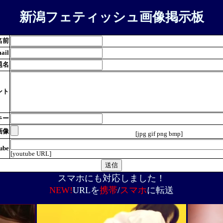
新潟フェティッシュ画像掲示板
名前
ail
題名
ント
キー
画像
[jpg gif png bmp]
ube
[youtube URL]
スマホにも対応しました！
NEW!
URLを
携帯
/
スマホ
に転送