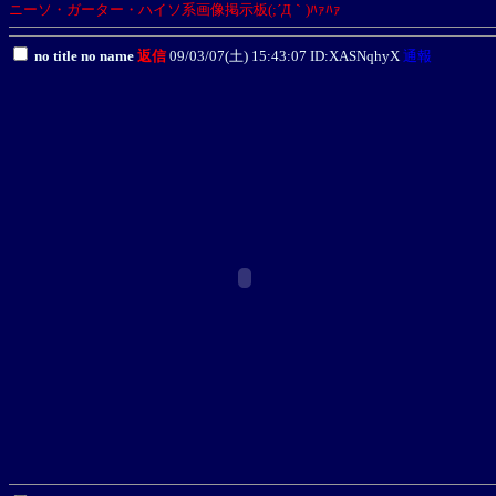
ニーソ・ガーター・ハイソ系画像掲示板(;´Д｀)ﾊｧﾊｧ
no title no name
返信
09/03/07(土) 15:43:07 ID:XASNqhyX
通報