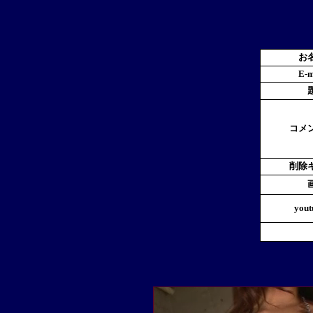
お
E-m
コメ
削除
yout