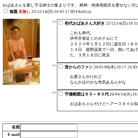
おばあさんを愛し守る紳士の集まりです。 精神・肉体両面共を愛せない方
無題
名無し
25/12/14(日) 10:05:17 ID:F4o62cje
>>
初代おばあさん大好き
25/12/14(日) 10:5
これも寿代。
伊丹空港近くのホテルにて
２０２０年１月１２日に誕生日（８０
１３日、能勢温泉で一泊、抱いてあげ
た。３月１８日に死去
>>
昔からのファン
26/01/08(木) 20:17:24 I
お婆さんやけれど
なんかほのかな色気あるんやな
>>
守備範囲は６０～８０代
26/04/14(火) 16
おばあちゃんやけどヘアースタイル似
名前
E-mail