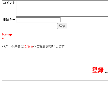
コメント
削除キー
bbs-top
top
バグ・不具合は
こちら
へご報告お願いします
登録