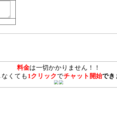
料金
は一切かかりません！！
しなくても
1クリック
で
チャット開始
でき