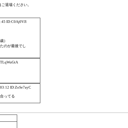
はご退場ください。
1:45 ID:C0Aj0VJl
歳）
たのが最後でし
D:TLqWuGtA
:03:12 ID:ZoSe7ayC
合ってる