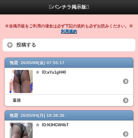
パンチラ掲示板
※当掲示板をご利用の場合は必ず下記の規約も必ずお読みください。※
利用規約
投稿する
無題 26/05/08(金) 07:55:17
☆ ID:aYu1gH40
返信
無題 26/05/04(月) 10:38:36
☆ ID:N3HGW4bT