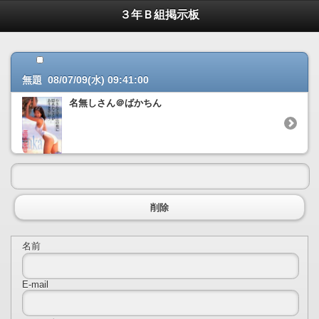
３年Ｂ組掲示板
無題 08/07/09(水) 09:41:00
名無しさん＠ばかちん
削除
名前
E-mail