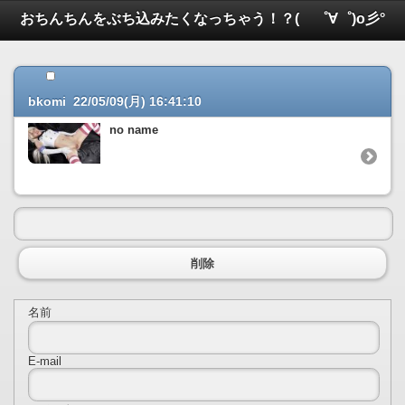
おちんちんをぶち込みたくなっちゃう！？( ゜∀゜)o彡°
bkomi 22/05/09(月) 16:41:10
no name
削除
名前
E-mail