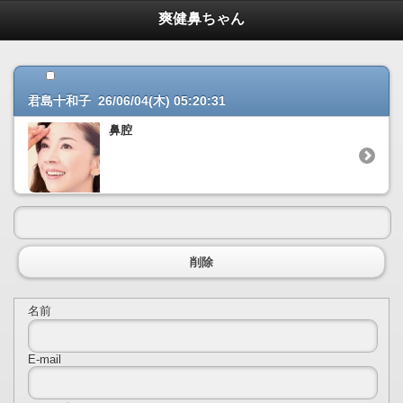
鼻フぇチの画像掲示板
爽健鼻ちゃん
君島十和子 26/06/04(木) 05:20:31
鼻腔
削除
名前
E-mail