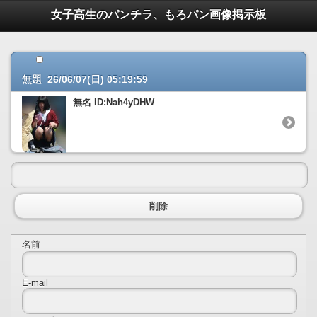
女子高生のパンチラ、もろパン画像掲示板
無題 26/06/07(日) 05:19:59
無名 ID:Nah4yDHW
削除
名前
E-mail