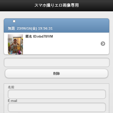
スマホ撮りエロ画像専用
無題 23/06/16(金) 19:56:31
匿名 ID:nbd70/VM
削除
名前
E-mail