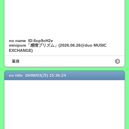
no name ID:6cp9cH2e
minipure「感情プリズム」(2026.06.26@duo MUSIC
EXCHANGE)
返信
no title 26/08/03(月) 15:36:24