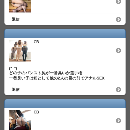
返信
CB
(*_*)
どの子のパンスト尻が一番臭いか選手権
一番臭い子は罰として他の2人の目の前でアナルSEX
返信
CB