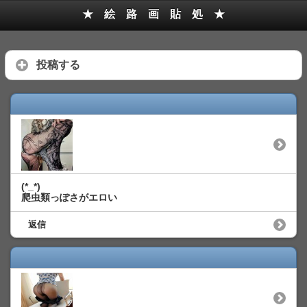
★ 絵 路 画 貼 処 ★
投稿する
(*_*)
爬虫類っぽさがエロい
返信