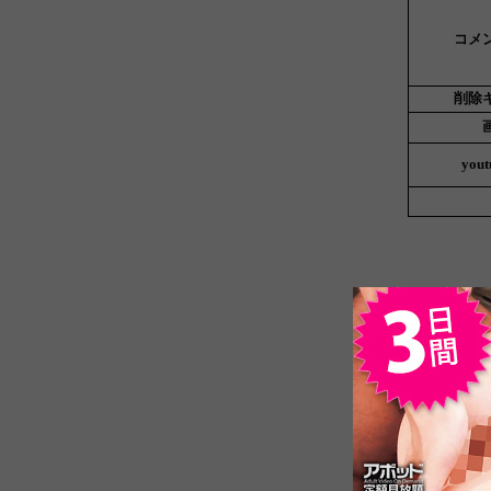
コメ
削除
yout