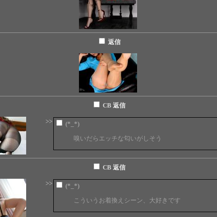
返信
CB
返信
>>
(*_*)
嗅いだらエッチな匂いがしそう
CB
返信
>>
(*_*)
こういうお着換えシーン、大好きです