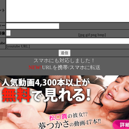
ント
キー
画像
[jpg gif png bmp]
ube
[youtube URL]
スマホにも対応しました！
NEW!
URLを
携帯
/
スマホ
に転送