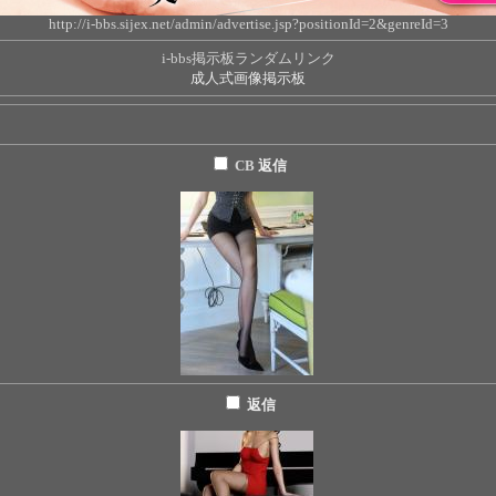
http://i-bbs.sijex.net/admin/advertise.jsp?positionId=2&genreId=3
i-bbs掲示板ランダムリンク
成人式画像掲示板
CB
返信
返信