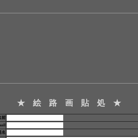
★ 絵 路 画 貼 処 ★
名前
ail
題名