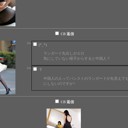
CB
返信
>>
(*_*)
ランガード丸出しがエロ
気にしていない様子からすると中国人？
>>
？
中国人の人ってパンストのランガードが丸見えで
にしないのですか?
CB
返信