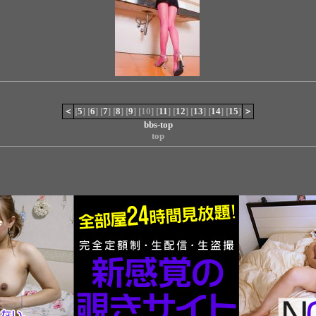
＜
[
5
] [
6
] [
7
] [
8
] [
9
] [10] [
11
] [
12
] [
13
] [
14
] [
15
]
＞
bbs-top
top