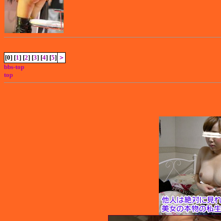
[0] [
1
] [
2
] [
3
] [
4
] [
5
]
＞
bbs-top
top