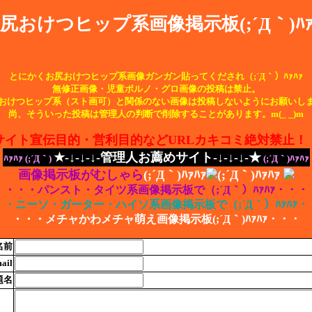
尻おけつヒップ系画像掲示板(;´Д｀)ﾊｧ
とにかくお尻おけつヒップ系画像ガンガン貼ってくだされ（;´Д｀）ﾊｧﾊｧ
無修正画像・児童ポルノ・グロ画像の投稿は禁止。
おけつヒップ系（スト画可）と関係のない画像は投稿しないようにお願いし
尚、そういった投稿は管理人の判断で削除することがあります。m(_ _)m
サイト宣伝目的・営利目的などURLカキコミ絶対禁止！
★-↓-↓-↓-管理人お薦めサイト-↓-↓-↓-★
ﾊｧﾊｧ (;´Д｀)
(;´Д｀)ﾊｧﾊｧ
画像掲示板がむしゃら
(;´Д｀)ﾊｧﾊｧ
(;´Д｀)ﾊｧﾊｧ
】
・・・パンスト・タイツ系画像掲示板で（;´Д｀）ﾊｧﾊｧ・・・
・・ニーソ・ガーター・ハイソ系画像掲示板で（;´Д｀）ﾊｧﾊｧ・
・・・メチャかわメチャ萌え画像掲示板(;´Д｀)ﾊｧﾊｧ・・・
名前
ail
題名