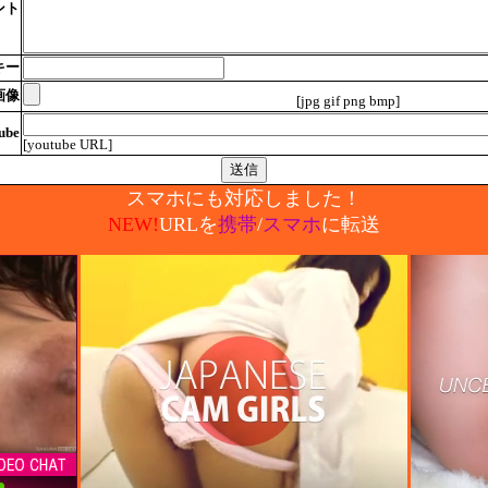
ント
キー
画像
[jpg gif png bmp]
ube
[youtube URL]
スマホにも対応しました！
NEW!
URLを
携帯
/
スマホ
に転送