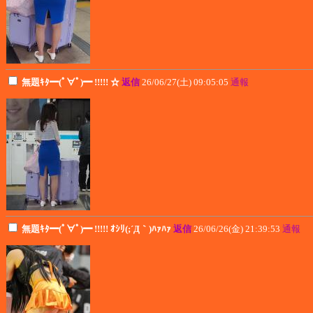
無題ｷﾀ━(ﾟ∀ﾟ)━ !!!!! ☆
返信
26/06/27(土) 09:05:05
通報
無題ｷﾀ━(ﾟ∀ﾟ)━ !!!!! ｵｼﾘ(;´Д｀)ﾊｧﾊｧ
返信
26/06/26(金) 21:39:53
通報