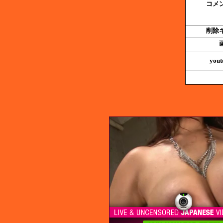
コメ
削除
yout