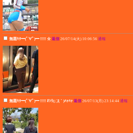
無題ｷﾀ━(ﾟ∀ﾟ)━ !!!!! ☆
返信
26/07/14(火) 10:06:56
通報
無題ｷﾀ━(ﾟ∀ﾟ)━ !!!!! ｵｼﾘ(;´Д｀)ﾊｧﾊｧ
返信
26/07/13(月) 23:14:44
通報