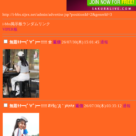
http://i-bbs.sijex.net/admin/advertise.jsp?positionId=2&genreId=3
i-bbs掲示板ランダムリンク
VIPER板
無題ｷﾀ━(ﾟ∀ﾟ)━ !!!!! ☆
返信
26/07/30(木) 15:01:45
通報
無題ｷﾀ━(ﾟ∀ﾟ)━ !!!!! ｵｼﾘ(;´Д｀)ﾊｧﾊｧ
返信
26/07/30(木) 03:35:12
通報