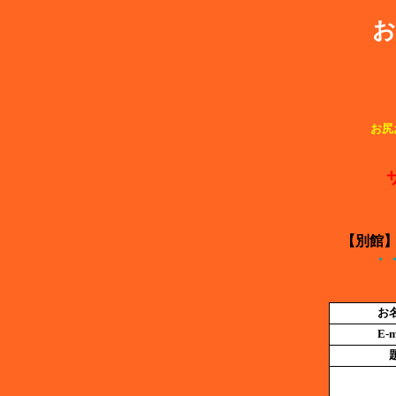
お
お尻
【別館
・
お
E-m