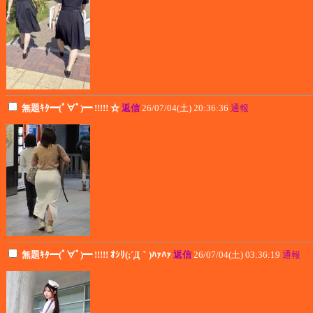
無題ｷﾀ━(ﾟ∀ﾟ)━ !!!!! ☆
返信
26/07/04(土) 20:36:36
通報
無題ｷﾀ━(ﾟ∀ﾟ)━ !!!!! ｵｼﾘ(;´Д｀)ﾊｧﾊｧ
返信
26/07/04(土) 03:36:19
通報