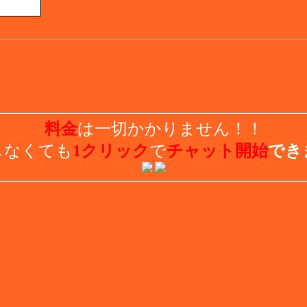
料金
は一切かかりません！！
しなくても
1クリック
で
チャット開始
でき