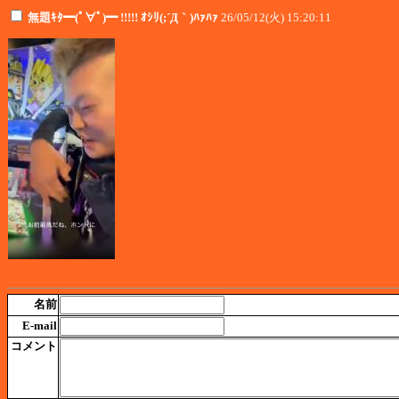
無題ｷﾀ━(ﾟ∀ﾟ)━ !!!!! ｵｼﾘ(;´Д｀)ﾊｧﾊｧ
26/05/12(火) 15:20:11
名前
E-mail
コメント