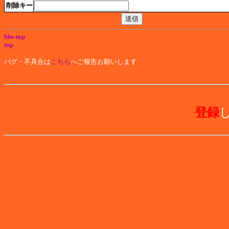
削除キー
bbs-top
top
バグ・不具合は
こちら
へご報告お願いします
登録