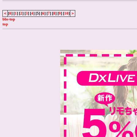
＜
[
0
] [
1
] [
2
] [
3
] [
4
] [5] [
6
] [
7
] [
8
] [
9
] [
10
]
＞
bbs-top
top