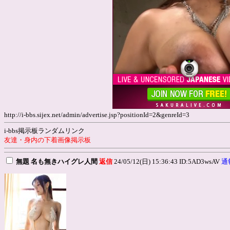
http://i-bbs.sijex.net/admin/advertise.jsp?positionId=2&genreId=3
i-bbs掲示板ランダムリンク
友達・身内の下着画像掲示板
無題 名も無きハイグレ人間
返信
24/05/12(日) 15:36:43 ID:5AD3wsAV
通