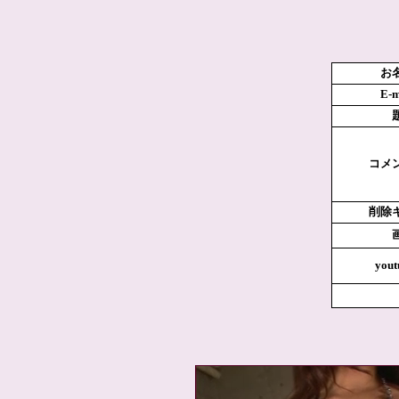
お
E-m
コメ
削除
yout