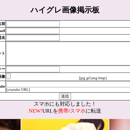
ハイグレ画像掲示板
名前
ail
題名
ント
キー
画像
[jpg gif png bmp]
ube
[youtube URL]
スマホにも対応しました！
NEW!
URLを
携帯
/
スマホ
に転送