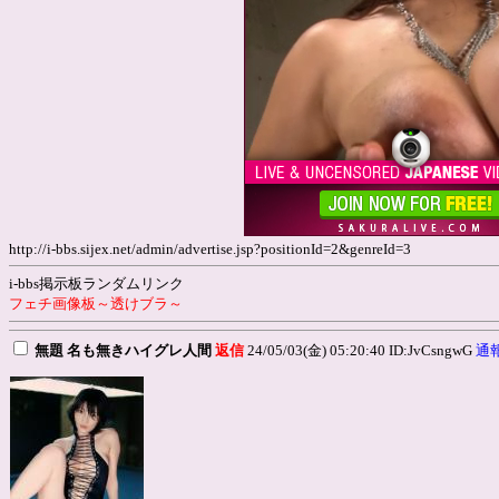
http://i-bbs.sijex.net/admin/advertise.jsp?positionId=2&genreId=3
i-bbs掲示板ランダムリンク
フェチ画像板～透けブラ～
無題 名も無きハイグレ人間
返信
24/05/03(金) 05:20:40 ID:JvCsngwG
通