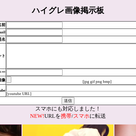
ハイグレ画像掲示板
名前
ail
題名
ント
キー
画像
[jpg gif png bmp]
ube
[youtube URL]
スマホにも対応しました！
NEW!
URLを
携帯
/
スマホ
に転送