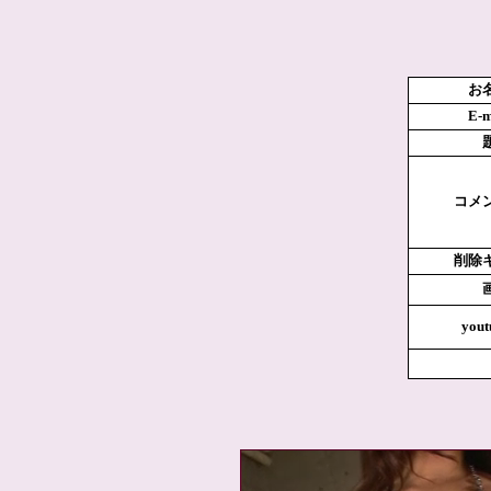
お
E-m
コメ
削除
yout