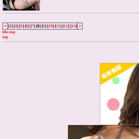
＜
[
3
] [
4
] [
5
] [
6
] [
7
] [8] [
9
] [
10
] [
11
] [
12
] [
13
]
＞
bbs-top
top