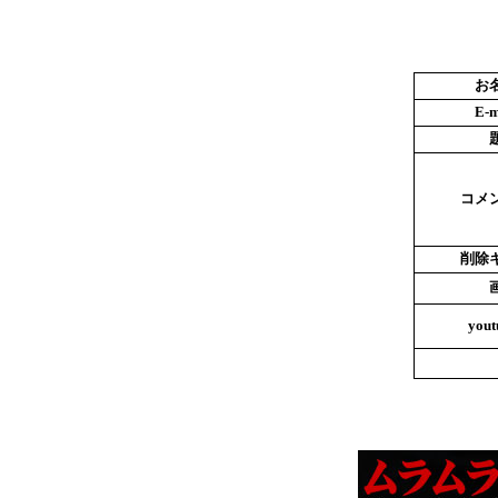
お
E-m
コメ
削除
yout