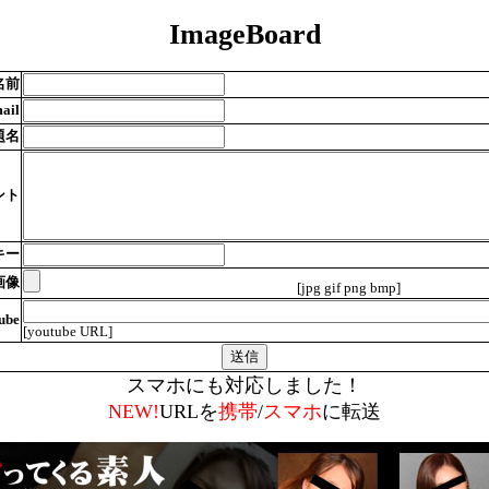
ImageBoard
名前
ail
題名
ント
キー
画像
[jpg gif png bmp]
ube
[youtube URL]
スマホにも対応しました！
NEW!
URLを
携帯
/
スマホ
に転送