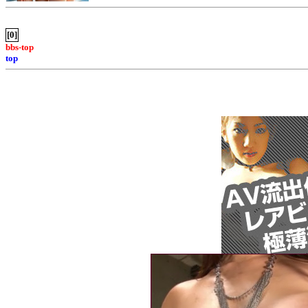
[0]
bbs-top
top