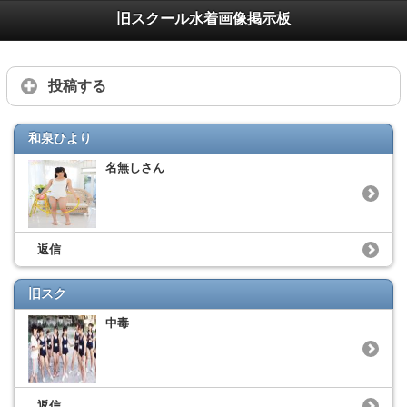
旧スクール水着画像掲示板
投稿する
和泉ひより
名無しさん
返信
旧スク
中毒
返信