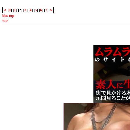
＜
[
0
] [
1
] [2] [
3
] [
4
] [
5
] [
6
] [
7
]
＞
bbs-top
top