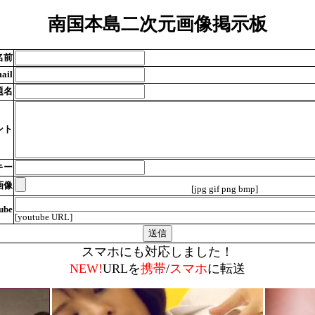
南国本島二次元画像掲示板
名前
ail
題名
ント
キー
画像
[jpg gif png bmp]
ube
[youtube URL]
スマホにも対応しました！
NEW!
URLを
携帯
/
スマホ
に転送