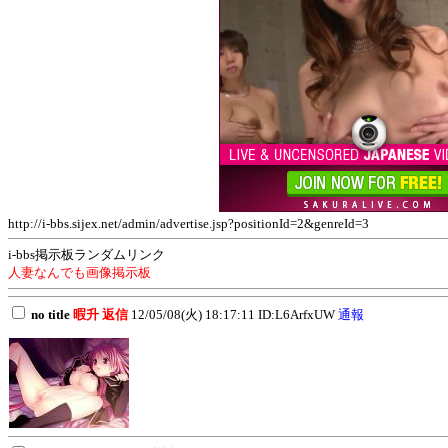
http://i-bbs.sijex.net/admin/advertise.jsp?positionId=2&genreId=3
i-bbs掲示板ランダムリンク
人妻なんでも画像掲示板
no title
暇升
返信
12/05/08(火) 18:17:11 ID:L6ArfxUW
通報