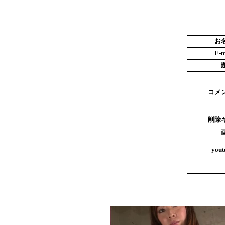
お
E-m
コメ
削除
yout