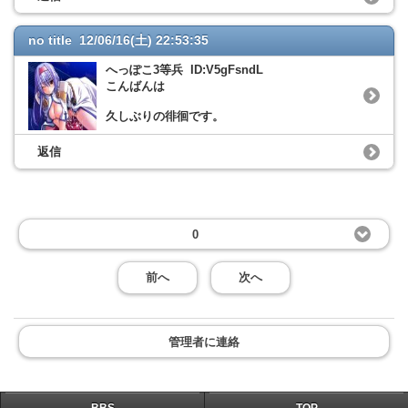
no title 12/06/16(土) 22:53:35
へっぽこ3等兵 ID:V5gFsndL
こんばんは
久しぶりの徘徊です。
返信
0
前へ
次へ
管理者に連絡