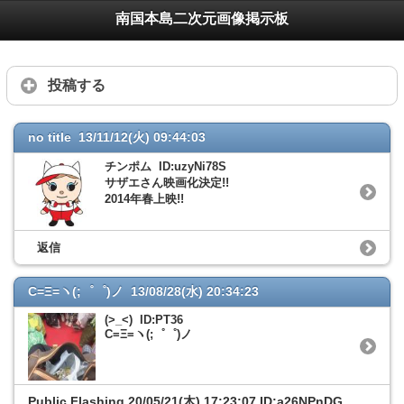
南国本島二次元画像掲示板
投稿する
no title 13/11/12(火) 09:44:03
チンポム ID:uzyNi78S
サザエさん映画化決定!!
2014年春上映!!
返信
C=Ξ=ヽ(;゜゜)ノ 13/08/28(水) 20:34:23
(>_<) ID:PT36
C=Ξ=ヽ(;゜゜)ノ
Public Flashing
20/05/21(木) 17:23:07 ID:a26NPnDG