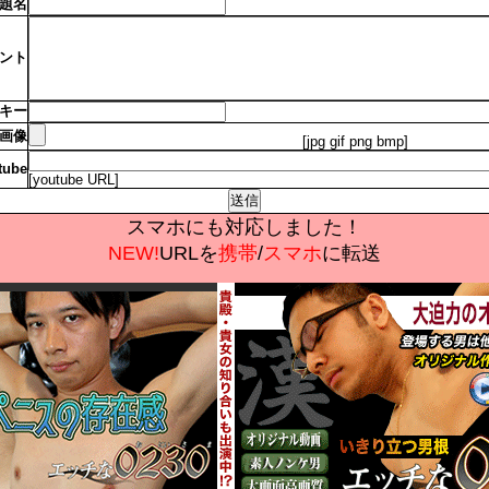
題名
ント
キー
画像
[jpg gif png bmp]
tube
[youtube URL]
スマホにも対応しました！
NEW!
URLを
携帯
/
スマホ
に転送