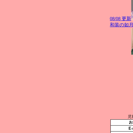
児
お
E-