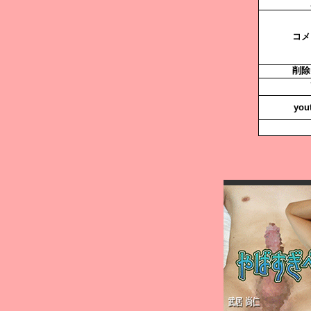
コメ
削除
you