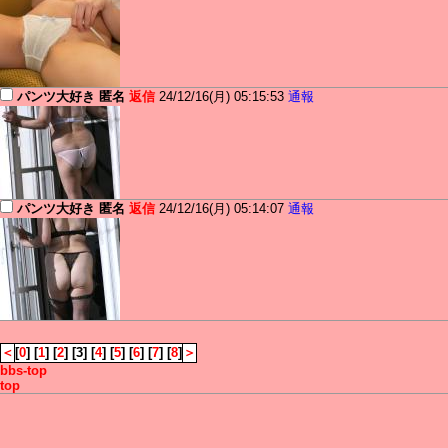
パンツ大好き 匿名
返信
24/12/16(月) 05:15:53
通報
パンツ大好き 匿名
返信
24/12/16(月) 05:14:07
通報
＜
[
0
] [
1
] [
2
] [3] [
4
] [
5
] [
6
] [
7
] [
8
]
＞
bbs-top
top