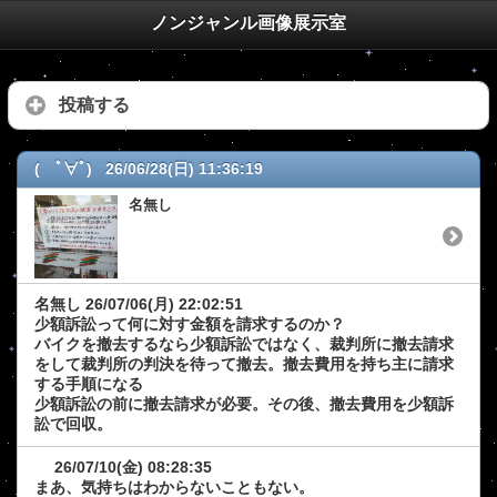
ノンジャンル画像展示室
投稿する
( ﾟ∀ﾟ) 26/06/28(日) 11:36:19
名無し
名無し
26/07/06(月) 22:02:51
少額訴訟って何に対す金額を請求するのか？
バイクを撤去するなら少額訴訟ではなく、裁判所に撤去請求
をして裁判所の判決を待って撤去。撤去費用を持ち主に請求
する手順になる
少額訴訟の前に撤去請求が必要。その後、撤去費用を少額訴
訟で回収。
26/07/10(金) 08:28:35
まあ、気持ちはわからないこともない。